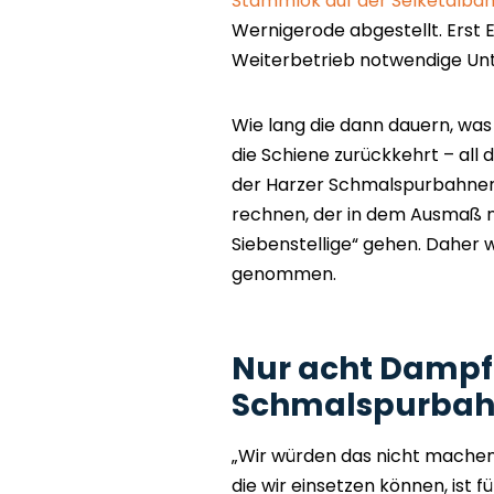
Stammlok auf der Selketalbahn
Wernigerode abgestellt. Erst
Weiterbetrieb notwendige Unt
Wie lang die dann dauern, was 
die Schiene zurückkehrt – all 
der Harzer Schmalspurbahnen
rechnen, der in dem Ausmaß ni
Siebenstellige“ gehen. Daher 
genommen.
Nur acht Dampfl
Schmalspurbahn
„Wir würden das nicht machen,
die wir einsetzen können, ist f