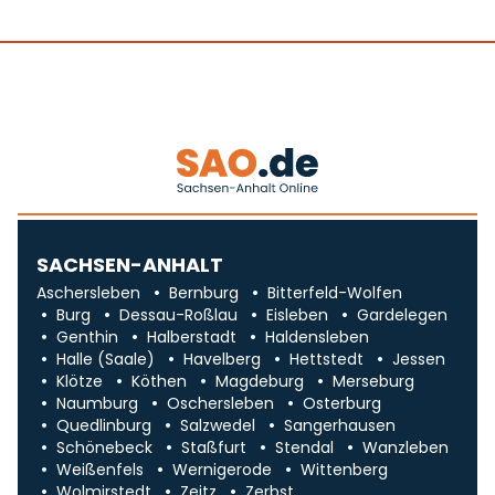
SACHSEN-ANHALT
Aschersleben
Bernburg
Bitterfeld-Wolfen
Burg
Dessau-Roßlau
Eisleben
Gardelegen
Genthin
Halberstadt
Haldensleben
Halle (Saale)
Havelberg
Hettstedt
Jessen
Klötze
Köthen
Magdeburg
Merseburg
Naumburg
Oschersleben
Osterburg
Quedlinburg
Salzwedel
Sangerhausen
Schönebeck
Staßfurt
Stendal
Wanzleben
Weißenfels
Wernigerode
Wittenberg
Wolmirstedt
Zeitz
Zerbst