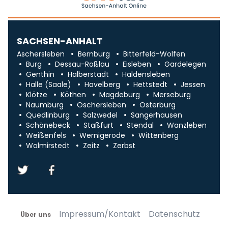
SACHSEN-ANHALT
Aschersleben
Bernburg
Bitterfeld-Wolfen
Burg
Dessau-Roßlau
Eisleben
Gardelegen
Genthin
Halberstadt
Haldensleben
Halle (Saale)
Havelberg
Hettstedt
Jessen
Klötze
Köthen
Magdeburg
Merseburg
Naumburg
Oschersleben
Osterburg
Quedlinburg
Salzwedel
Sangerhausen
Schönebeck
Staßfurt
Stendal
Wanzleben
Weißenfels
Wernigerode
Wittenberg
Wolmirstedt
Zeitz
Zerbst
Impressum/Kontakt
Datenschutz
Über uns