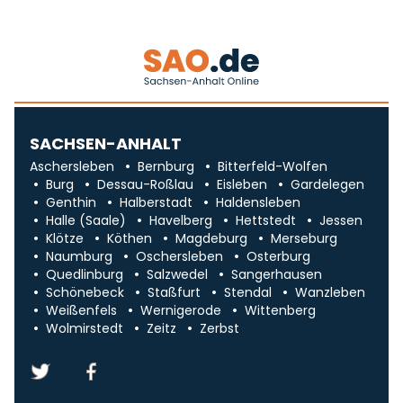
SACHSEN-ANHALT
Aschersleben
Bernburg
Bitterfeld-Wolfen
Burg
Dessau-Roßlau
Eisleben
Gardelegen
Genthin
Halberstadt
Haldensleben
Halle (Saale)
Havelberg
Hettstedt
Jessen
Klötze
Köthen
Magdeburg
Merseburg
Naumburg
Oschersleben
Osterburg
Quedlinburg
Salzwedel
Sangerhausen
Schönebeck
Staßfurt
Stendal
Wanzleben
Weißenfels
Wernigerode
Wittenberg
Wolmirstedt
Zeitz
Zerbst