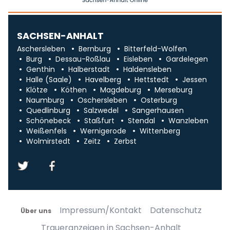
SACHSEN-ANHALT
Aschersleben
Bernburg
Bitterfeld-Wolfen
Burg
Dessau-Roßlau
Eisleben
Gardelegen
Genthin
Halberstadt
Haldensleben
Halle (Saale)
Havelberg
Hettstedt
Jessen
Klötze
Köthen
Magdeburg
Merseburg
Naumburg
Oschersleben
Osterburg
Quedlinburg
Salzwedel
Sangerhausen
Schönebeck
Staßfurt
Stendal
Wanzleben
Weißenfels
Wernigerode
Wittenberg
Wolmirstedt
Zeitz
Zerbst
Impressum/Kontakt
Datenschutz
Über uns
Traueranzeigen in Sachsen-Anhalt