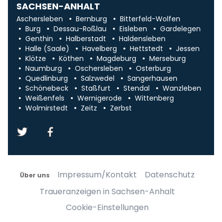
SACHSEN-ANHALT
Aschersleben
Bernburg
Bitterfeld-Wolfen
Burg
Dessau-Roßlau
Eisleben
Gardelegen
Genthin
Halberstadt
Haldensleben
Halle (Saale)
Havelberg
Hettstedt
Jessen
Klötze
Köthen
Magdeburg
Merseburg
Naumburg
Oschersleben
Osterburg
Quedlinburg
Salzwedel
Sangerhausen
Schönebeck
Staßfurt
Stendal
Wanzleben
Weißenfels
Wernigerode
Wittenberg
Wolmirstedt
Zeitz
Zerbst
Impressum/Kontakt
Datenschutz
Über uns
Traueranzeigen in Sachsen-Anhalt
Cookie-Einstellungen