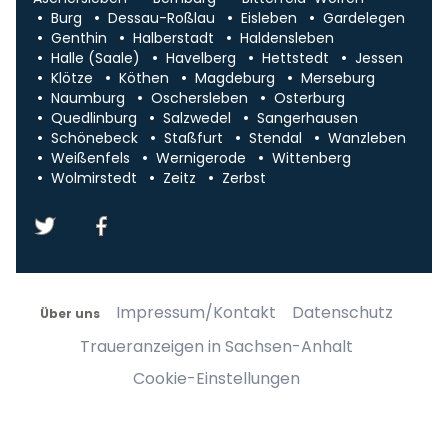
Burg
Dessau-Roßlau
Eisleben
Gardelegen
Genthin
Halberstadt
Haldensleben
Halle (Saale)
Havelberg
Hettstedt
Jessen
Klötze
Köthen
Magdeburg
Merseburg
Naumburg
Oschersleben
Osterburg
Quedlinburg
Salzwedel
Sangerhausen
Schönebeck
Staßfurt
Stendal
Wanzleben
Weißenfels
Wernigerode
Wittenberg
Wolmirstedt
Zeitz
Zerbst
Impressum/Kontakt
Datenschutz
Über uns
Traueranzeigen in Sachsen-Anhalt
Cookie-Einstellungen