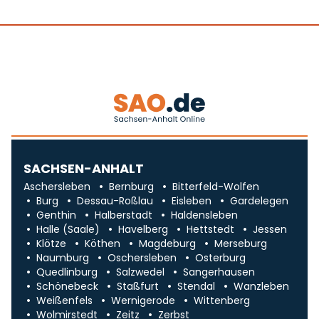
SACHSEN-ANHALT
Aschersleben
Bernburg
Bitterfeld-Wolfen
Burg
Dessau-Roßlau
Eisleben
Gardelegen
Genthin
Halberstadt
Haldensleben
Halle (Saale)
Havelberg
Hettstedt
Jessen
Klötze
Köthen
Magdeburg
Merseburg
Naumburg
Oschersleben
Osterburg
Quedlinburg
Salzwedel
Sangerhausen
Schönebeck
Staßfurt
Stendal
Wanzleben
Weißenfels
Wernigerode
Wittenberg
Wolmirstedt
Zeitz
Zerbst