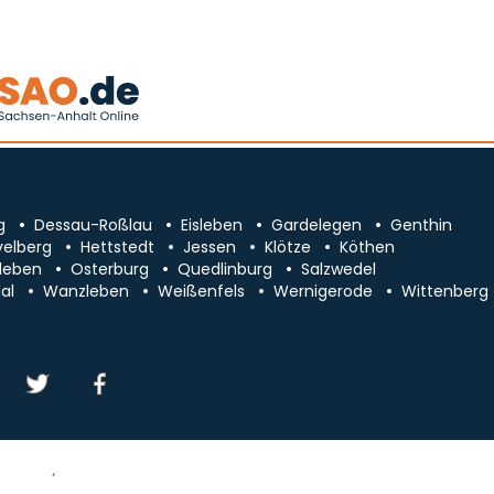
g
Dessau-Roßlau
Eisleben
Gardelegen
Genthin
velberg
Hettstedt
Jessen
Klötze
Köthen
leben
Osterburg
Quedlinburg
Salzwedel
al
Wanzleben
Weißenfels
Wernigerode
Wittenberg
essum/Kontakt
Datenschutz