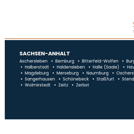
SACHSEN-ANHALT
Aschersleben
Bernburg
Bitterfeld-Wolfen
Bur
Halberstadt
Haldensleben
Halle (Saale)
Ha
Magdeburg
Merseburg
Naumburg
Oschers
Sangerhausen
Schönebeck
Staßfurt
Stend
Wolmirstedt
Zeitz
Zerbst
Impr
Über uns