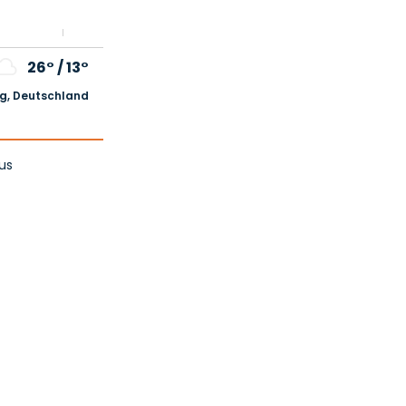
26°
/
13°
, Deutschland
us