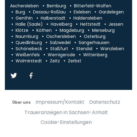
Aschersleben
Bernburg
Bitterfeld-Wolfen
Burg
Dessau-Roßlau
Eisleben
Gardelegen
Genthin
Halberstadt
Haldensleben
Halle (Saale)
Havelberg
Hettstedt
Jessen
Klötze
Köthen
Magdeburg
Merseburg
Naumburg
Oschersleben
Osterburg
Quedlinburg
Salzwedel
Sangerhausen
Schönebeck
Staßfurt
Stendal
Wanzleben
Weißenfels
Wernigerode
Wittenberg
Wolmirstedt
Zeitz
Zerbst
Impressum/Kontakt
Datenschutz
Über uns
Traueranzeigen in Sachsen-Anhalt
Cookie-Einstellungen