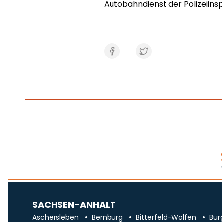
Autobahndienst der Polizeiins
SACHSEN-ANHALT
Aschersleben
Bernburg
Bitterfeld-Wolfen
Bur