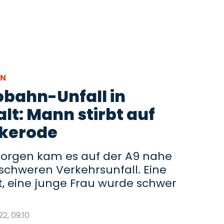
RN
obahn-Unfall in
t: Mann stirbt auf
ckerode
rgen kam es auf der A9 nahe
chweren Verkehrsunfall. Eine
, eine junge Frau wurde schwer
22, 09:10