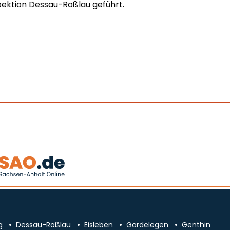
pektion Dessau-Roßlau geführt.
g
Dessau-Roßlau
Eisleben
Gardelegen
Genthin