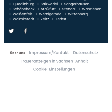
Quedlinburg
Salzwedel
Sangerhausen
Schönebeck
Staßfurt
Stendal
Wanzleben
Weißenfels
Wernigerode
Wittenberg
Wolmirstedt
Zeitz
Zerbst
Impressum/Kontakt
Datenschutz
Über uns
Traueranzeigen in Sachsen-Anhalt
Cookie-Einstellungen