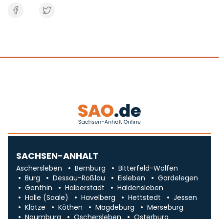
SACHSEN-ANHALT
Aschersleben
Bernburg
Bitterfeld-Wolfen
Burg
Dessau-Roßlau
Eisleben
Gardelegen
Genthin
Halberstadt
Haldensleben
Halle (Saale)
Havelberg
Hettstedt
Jessen
Klötze
Köthen
Magdeburg
Merseburg
Naumburg
Oschersleben
Osterburg