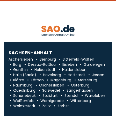
SACHSEN-ANHALT
Aschersleben
Bernburg
Bitterfeld-Wolfen
Burg
Dessau-Roßlau
Eisleben
Gardelegen
Genthin
Halberstadt
Haldensleben
Halle (Saale)
Havelberg
Hettstedt
Jessen
Klötze
Köthen
Magdeburg
Merseburg
Naumburg
Oschersleben
Osterburg
Quedlinburg
Salzwedel
Sangerhausen
Schönebeck
Staßfurt
Stendal
Wanzleben
Weißenfels
Wernigerode
Wittenberg
Wolmirstedt
Zeitz
Zerbst