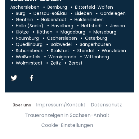
Aschersleben
Bernburg
Bitterfeld-Wolfen
Burg
Dessau-Roßlau
Eisleben
Gardelegen
Genthin
Halberstadt
Haldensleben
Halle (Saale)
Havelberg
Hettstedt
Jessen
Klötze
Köthen
Magdeburg
Merseburg
Naumburg
Oschersleben
Osterburg
Quedlinburg
Salzwedel
Sangerhausen
Schönebeck
Staßfurt
Stendal
Wanzleben
Weißenfels
Wernigerode
Wittenberg
Wolmirstedt
Zeitz
Zerbst
Impressum/Kontakt
Datenschutz
Über uns
Traueranzeigen in Sachsen-Anhalt
Cookie-Einstellungen