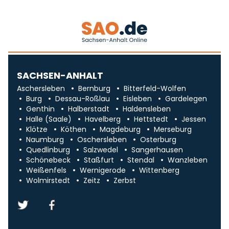
SACHSEN-ANHALT
Aschersleben
Bernburg
Bitterfeld-Wolfen
Burg
Dessau-Roßlau
Eisleben
Gardelegen
Genthin
Halberstadt
Haldensleben
Halle (Saale)
Havelberg
Hettstedt
Jessen
Klötze
Köthen
Magdeburg
Merseburg
Naumburg
Oschersleben
Osterburg
Quedlinburg
Salzwedel
Sangerhausen
Schönebeck
Staßfurt
Stendal
Wanzleben
Weißenfels
Wernigerode
Wittenberg
Wolmirstedt
Zeitz
Zerbst