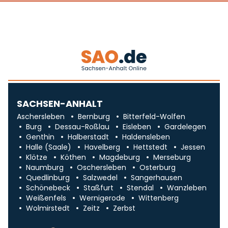
SACHSEN-ANHALT
Aschersleben
Bernburg
Bitterfeld-Wolfen
Burg
Dessau-Roßlau
Eisleben
Gardelegen
Genthin
Halberstadt
Haldensleben
Halle (Saale)
Havelberg
Hettstedt
Jessen
Klötze
Köthen
Magdeburg
Merseburg
Naumburg
Oschersleben
Osterburg
Quedlinburg
Salzwedel
Sangerhausen
Schönebeck
Staßfurt
Stendal
Wanzleben
Weißenfels
Wernigerode
Wittenberg
Wolmirstedt
Zeitz
Zerbst