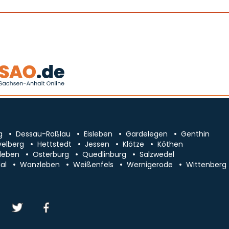
g
Dessau-Roßlau
Eisleben
Gardelegen
Genthin
velberg
Hettstedt
Jessen
Klötze
Köthen
leben
Osterburg
Quedlinburg
Salzwedel
al
Wanzleben
Weißenfels
Wernigerode
Wittenberg