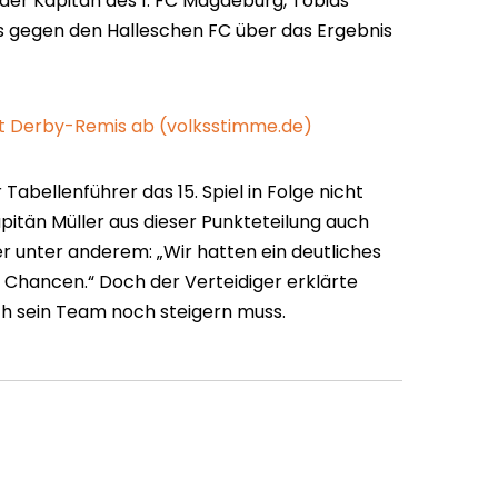
er Kapitän des 1. FC Magdeburg, Tobias
is gegen den Halleschen FC über das Ergebnis
t Derby-Remis ab (volksstimme.de)
 Tabellenführer das 15. Spiel in Folge nicht
itän Müller aus dieser Punkteteilung auch
 er unter anderem: „Wir hatten ein deutliches
 Chancen.“ Doch der Verteidiger erklärte
ch sein Team noch steigern muss.