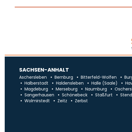
SACHSEN-ANHALT
Aschersleben
Bernburg
Bitterfeld-Wolfen
Bur
Halberstadt
Haldensleben
Halle (Saale)
Ha
Magdeburg
Merseburg
Naumburg
Oschers
Sangerhausen
Schönebeck
Staßfurt
Stend
Wolmirstedt
Zeitz
Zerbst