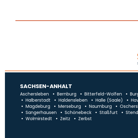
SACHSEN-ANHALT
Aschersleben
Bernburg
Bitterfeld-Wolfen
Bur
Halberstadt
Haldensleben
Halle (Saale)
Ha
Magdeburg
Merseburg
Naumburg
Oschers
Sangerhausen
Schönebeck
Staßfurt
Stend
Wolmirstedt
Zeitz
Zerbst