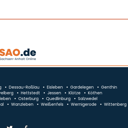
g
Dessau-Roßlau
Eisleben
Gardelegen
Genthin
velberg
Hettstedt
Jessen
Klötze
Köthen
leben
Osterburg
Quedlinburg
Salzwedel
al
Wanzleben
Weißenfels
Wernigerode
Wittenberg