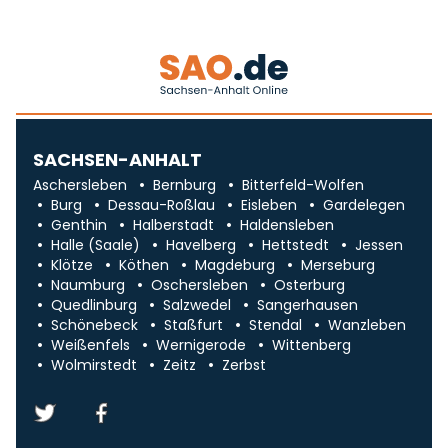
SACHSEN-ANHALT
Aschersleben
Bernburg
Bitterfeld-Wolfen
Burg
Dessau-Roßlau
Eisleben
Gardelegen
Genthin
Halberstadt
Haldensleben
Halle (Saale)
Havelberg
Hettstedt
Jessen
Klötze
Köthen
Magdeburg
Merseburg
Naumburg
Oschersleben
Osterburg
Quedlinburg
Salzwedel
Sangerhausen
Schönebeck
Staßfurt
Stendal
Wanzleben
Weißenfels
Wernigerode
Wittenberg
Wolmirstedt
Zeitz
Zerbst