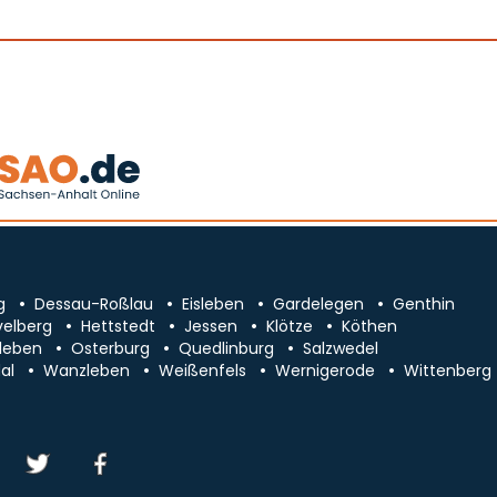
g
Dessau-Roßlau
Eisleben
Gardelegen
Genthin
velberg
Hettstedt
Jessen
Klötze
Köthen
leben
Osterburg
Quedlinburg
Salzwedel
al
Wanzleben
Weißenfels
Wernigerode
Wittenberg