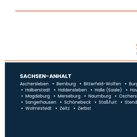
SACHSEN-ANHALT
Aschersleben
Bernburg
Bitterfeld-Wolfen
Bur
Halberstadt
Haldensleben
Halle (Saale)
Ha
Magdeburg
Merseburg
Naumburg
Oschers
Sangerhausen
Schönebeck
Staßfurt
Stend
Wolmirstedt
Zeitz
Zerbst