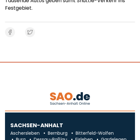
Tausende Autos geben samt Shuttle-Verkehr ins
Festgebiet.
SACHSEN-ANHALT
Aschersleben
Bernburg
Bitterfeld-Wolfen
Burg
Dessau-Roßlau
Eisleben
Gardelegen