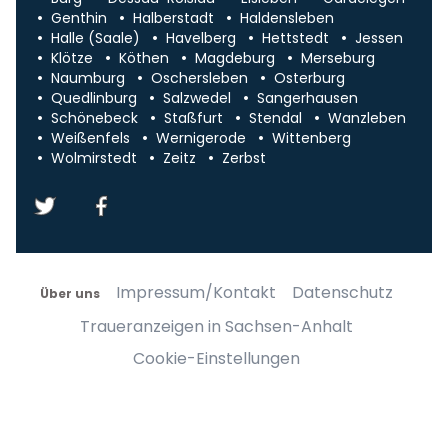
Genthin
Halberstadt
Haldensleben
Halle (Saale)
Havelberg
Hettstedt
Jessen
Klötze
Köthen
Magdeburg
Merseburg
Naumburg
Oschersleben
Osterburg
Quedlinburg
Salzwedel
Sangerhausen
Schönebeck
Staßfurt
Stendal
Wanzleben
Weißenfels
Wernigerode
Wittenberg
Wolmirstedt
Zeitz
Zerbst
Impressum/Kontakt
Datenschutz
Über uns
Traueranzeigen in Sachsen-Anhalt
Cookie-Einstellungen