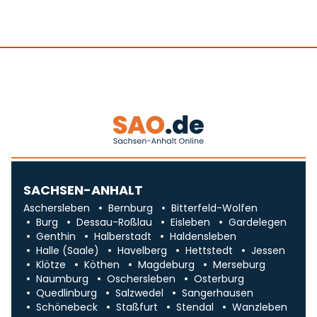
SACHSEN-ANHALT
Aschersleben
Bernburg
Bitterfeld-Wolfen
Burg
Dessau-Roßlau
Eisleben
Gardelegen
Genthin
Halberstadt
Haldensleben
Halle (Saale)
Havelberg
Hettstedt
Jessen
Klötze
Köthen
Magdeburg
Merseburg
Naumburg
Oschersleben
Osterburg
Quedlinburg
Salzwedel
Sangerhausen
Schönebeck
Staßfurt
Stendal
Wanzleben