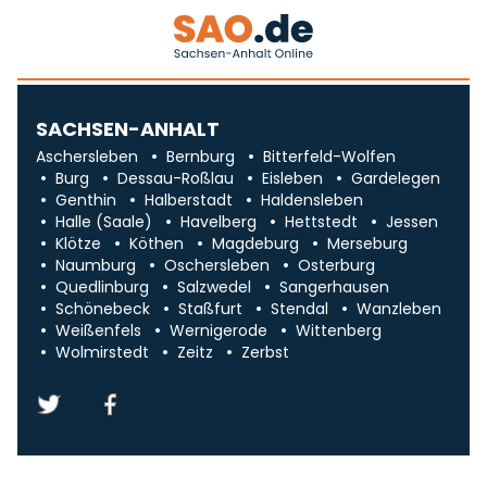
SACHSEN-ANHALT
Aschersleben
Bernburg
Bitterfeld-Wolfen
Burg
Dessau-Roßlau
Eisleben
Gardelegen
Genthin
Halberstadt
Haldensleben
Halle (Saale)
Havelberg
Hettstedt
Jessen
Klötze
Köthen
Magdeburg
Merseburg
Naumburg
Oschersleben
Osterburg
Quedlinburg
Salzwedel
Sangerhausen
Schönebeck
Staßfurt
Stendal
Wanzleben
Weißenfels
Wernigerode
Wittenberg
Wolmirstedt
Zeitz
Zerbst