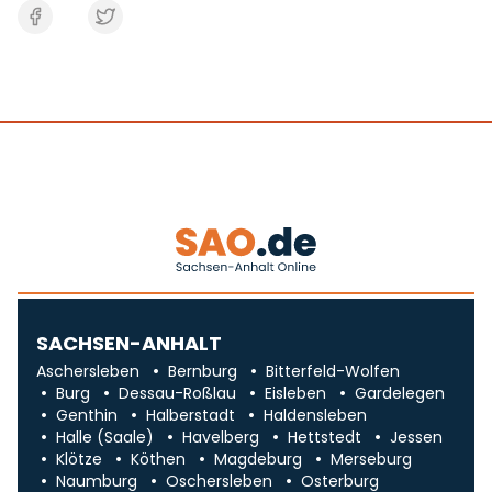
SACHSEN-ANHALT
Aschersleben
Bernburg
Bitterfeld-Wolfen
Burg
Dessau-Roßlau
Eisleben
Gardelegen
Genthin
Halberstadt
Haldensleben
Halle (Saale)
Havelberg
Hettstedt
Jessen
Klötze
Köthen
Magdeburg
Merseburg
Naumburg
Oschersleben
Osterburg