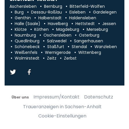
Aschersleben
Bernburg
Bitterfeld-Wolfen
Burg
Dessau-Roßlau
Eisleben
Gardelegen
Genthin
Halberstadt
Haldensleben
Halle (Saale)
Havelberg
Hettstedt
Jessen
Klötze
Köthen
Magdeburg
Merseburg
Naumburg
Oschersleben
Osterburg
Quedlinburg
Salzwedel
Sangerhausen
Schönebeck
Staßfurt
Stendal
Wanzleben
Weißenfels
Wernigerode
Wittenberg
Wolmirstedt
Zeitz
Zerbst
Impressum/Kontakt
Datenschutz
Über uns
Traueranzeigen in Sachsen-Anhalt
Cookie-Einstellungen