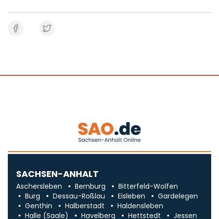
SACHSEN-ANHALT
Aschersleben
Bernburg
Bitterfeld-Wolfen
Burg
Dessau-Roßlau
Eisleben
Gardelegen
Genthin
Halberstadt
Haldensleben
Halle (Saale)
Havelberg
Hettstedt
Jessen