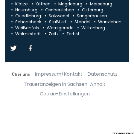
Klötze
Köthen
Magdeburg
Merseburg
Naumburg
Oschersleben
Osterburg
Quedlinburg
Salzwedel
Sangerhausen
Schönebeck
Staßfurt
Stendal
Wanzleben
Weißenfels
Wernigerode
Wittenberg
Wolmirstedt
Zeitz
Zerbst
Impressum/Kontakt
Datenschutz
Über uns
Traueranzeigen in Sachsen-Anhalt
Cookie-Einstellungen