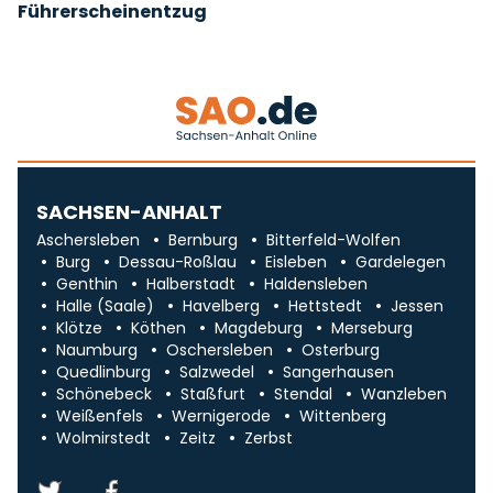
Führerscheinentzug
SACHSEN-ANHALT
Aschersleben
Bernburg
Bitterfeld-Wolfen
Burg
Dessau-Roßlau
Eisleben
Gardelegen
Genthin
Halberstadt
Haldensleben
Halle (Saale)
Havelberg
Hettstedt
Jessen
Klötze
Köthen
Magdeburg
Merseburg
Naumburg
Oschersleben
Osterburg
Quedlinburg
Salzwedel
Sangerhausen
Schönebeck
Staßfurt
Stendal
Wanzleben
Weißenfels
Wernigerode
Wittenberg
Wolmirstedt
Zeitz
Zerbst