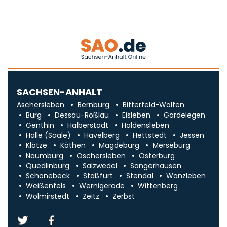
SACHSEN-ANHALT
Aschersleben
Bernburg
Bitterfeld-Wolfen
Burg
Dessau-Roßlau
Eisleben
Gardelegen
Genthin
Halberstadt
Haldensleben
Halle (Saale)
Havelberg
Hettstedt
Jessen
Klötze
Köthen
Magdeburg
Merseburg
Naumburg
Oschersleben
Osterburg
Quedlinburg
Salzwedel
Sangerhausen
Schönebeck
Staßfurt
Stendal
Wanzleben
Weißenfels
Wernigerode
Wittenberg
Wolmirstedt
Zeitz
Zerbst