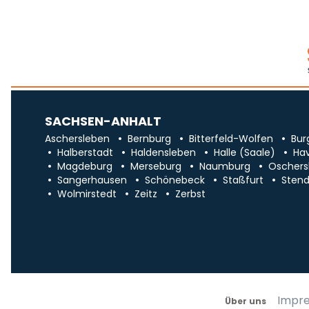
SACHSEN-ANHALT
Aschersleben
Bernburg
Bitterfeld-Wolfen
Bur
Halberstadt
Haldensleben
Halle (Saale)
Ha
Magdeburg
Merseburg
Naumburg
Oschers
Sangerhausen
Schönebeck
Staßfurt
Stend
Wolmirstedt
Zeitz
Zerbst
Impr
Über uns