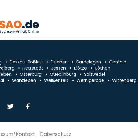
g
Dessau-Roßlau
Eisleben
Gardelegen
Genthin
velberg
Hettstedt
Jessen
Klötze
Köthen
leben
Osterburg
Quedlinburg
Salzwedel
al
Wanzleben
Weißenfels
Wernigerode
Wittenberg
essum/Kontakt
Datenschutz