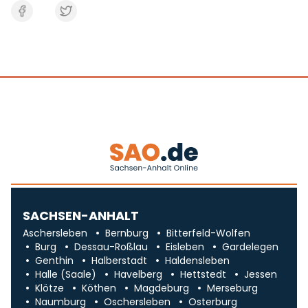
SACHSEN-ANHALT
Aschersleben
Bernburg
Bitterfeld-Wolfen
Burg
Dessau-Roßlau
Eisleben
Gardelegen
Genthin
Halberstadt
Haldensleben
Halle (Saale)
Havelberg
Hettstedt
Jessen
Klötze
Köthen
Magdeburg
Merseburg
Naumburg
Oschersleben
Osterburg