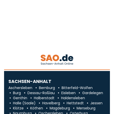
SACHSEN-ANHALT
Aschersleben
Bernburg
Bitterfeld-Wolfen
Burg
Dessau-Roßlau
Eisleben
Gardelegen
Genthin
Halberstadt
Haldensleben
Halle (Saale)
Havelberg
Hettstedt
Jessen
Klötze
Köthen
Magdeburg
Merseburg
Naumburg
Oschersleben
Osterburg