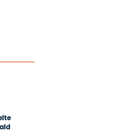
elte
ald