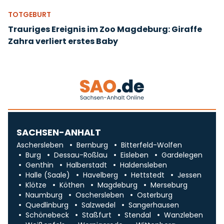
TOTGEBURT
Trauriges Ereignis im Zoo Magdeburg: Giraffe
Zahra verliert erstes Baby
SACHSEN-ANHALT
Aschersleben
Bernburg
Bitterfeld-Wolfen
Burg
Dessau-Roßlau
Eisleben
Gardelegen
Genthin
Halberstadt
Haldensleben
Halle (Saale)
Havelberg
Hettstedt
Jessen
Klötze
Köthen
Magdeburg
Merseburg
Naumburg
Oschersleben
Osterburg
Quedlinburg
Salzwedel
Sangerhausen
Schönebeck
Staßfurt
Stendal
Wanzleben