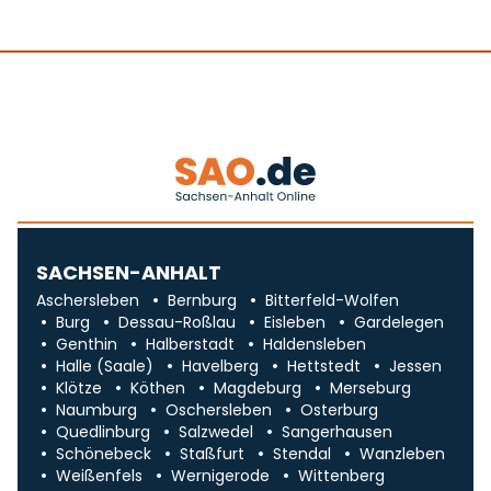
SACHSEN-ANHALT
Aschersleben
Bernburg
Bitterfeld-Wolfen
Burg
Dessau-Roßlau
Eisleben
Gardelegen
Genthin
Halberstadt
Haldensleben
Halle (Saale)
Havelberg
Hettstedt
Jessen
Klötze
Köthen
Magdeburg
Merseburg
Naumburg
Oschersleben
Osterburg
Quedlinburg
Salzwedel
Sangerhausen
Schönebeck
Staßfurt
Stendal
Wanzleben
Weißenfels
Wernigerode
Wittenberg