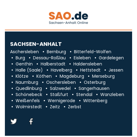
SACHSEN-ANHALT
Aschersleben
Bernburg
Bitterfeld-Wolfen
Burg
Dessau-Roßlau
Eisleben
Gardelegen
Genthin
Halberstadt
Haldensleben
Halle (Saale)
Havelberg
Hettstedt
Jessen
Klötze
Köthen
Magdeburg
Merseburg
Naumburg
Oschersleben
Osterburg
Quedlinburg
Salzwedel
Sangerhausen
Schönebeck
Staßfurt
Stendal
Wanzleben
Weißenfels
Wernigerode
Wittenberg
Wolmirstedt
Zeitz
Zerbst