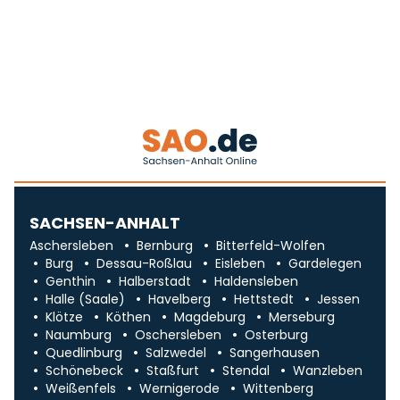
SACHSEN-ANHALT
Aschersleben
Bernburg
Bitterfeld-Wolfen
Burg
Dessau-Roßlau
Eisleben
Gardelegen
Genthin
Halberstadt
Haldensleben
Halle (Saale)
Havelberg
Hettstedt
Jessen
Klötze
Köthen
Magdeburg
Merseburg
Naumburg
Oschersleben
Osterburg
Quedlinburg
Salzwedel
Sangerhausen
Schönebeck
Staßfurt
Stendal
Wanzleben
Weißenfels
Wernigerode
Wittenberg