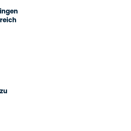
dingen
reich
 zu