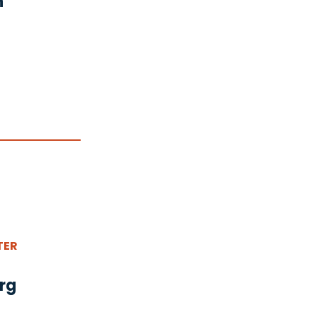
n
TER
rg