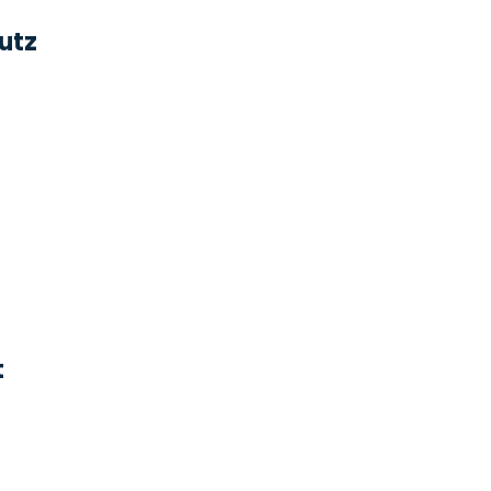
utz
t