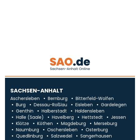
SACHSEN-ANHALT
Aschersleben
Bernburg
Bitterfeld-Wolfen
Burg
Dessau-Roßlau
Eisleben
Gardelegen
Genthin
Halberstadt
Haldensleben
Halle (Saale)
Havelberg
Hettstedt
Jessen
Klötze
Köthen
Magdeburg
Merseburg
Naumburg
Oschersleben
Osterburg
Quedlinburg
Salzwedel
Sangerhausen