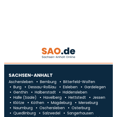
SACHSEN-ANHALT
Aschersleben
Bernburg
Bitterfeld-Wolfen
Burg
Dessau-Roßlau
Eisleben
Gardelegen
Genthin
Halberstadt
Haldensleben
Halle (Saale)
Havelberg
Hettstedt
Jessen
Klötze
Köthen
Magdeburg
Merseburg
Naumburg
Oschersleben
Osterburg
Quedlinburg
Salzwedel
Sangerhausen