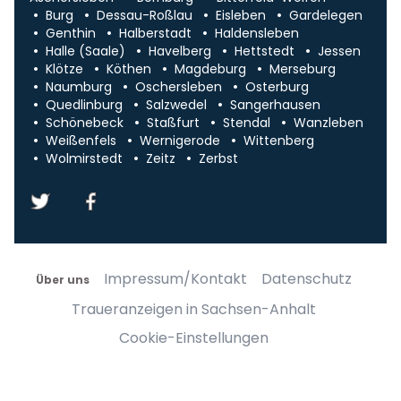
Burg
Dessau-Roßlau
Eisleben
Gardelegen
Genthin
Halberstadt
Haldensleben
Halle (Saale)
Havelberg
Hettstedt
Jessen
Klötze
Köthen
Magdeburg
Merseburg
Naumburg
Oschersleben
Osterburg
Quedlinburg
Salzwedel
Sangerhausen
Schönebeck
Staßfurt
Stendal
Wanzleben
Weißenfels
Wernigerode
Wittenberg
Wolmirstedt
Zeitz
Zerbst
Impressum/Kontakt
Datenschutz
Über uns
Traueranzeigen in Sachsen-Anhalt
Cookie-Einstellungen