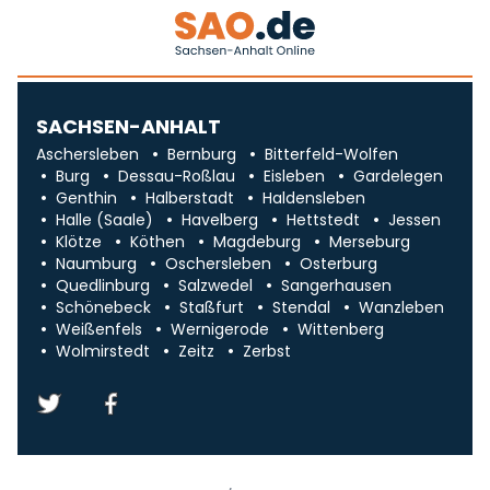
SACHSEN-ANHALT
Aschersleben
Bernburg
Bitterfeld-Wolfen
Burg
Dessau-Roßlau
Eisleben
Gardelegen
Genthin
Halberstadt
Haldensleben
Halle (Saale)
Havelberg
Hettstedt
Jessen
Klötze
Köthen
Magdeburg
Merseburg
Naumburg
Oschersleben
Osterburg
Quedlinburg
Salzwedel
Sangerhausen
Schönebeck
Staßfurt
Stendal
Wanzleben
Weißenfels
Wernigerode
Wittenberg
Wolmirstedt
Zeitz
Zerbst