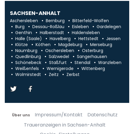
SACHSEN-ANHALT
Aschersleben
Bernburg
Bitterfeld-Wolfen
Burg
Dessau-Roßlau
Eisleben
Gardelegen
Genthin
Halberstadt
Haldensleben
Halle (Saale)
Havelberg
Hettstedt
Jessen
Klötze
Köthen
Magdeburg
Merseburg
Naumburg
Oschersleben
Osterburg
Quedlinburg
Salzwedel
Sangerhausen
Schönebeck
Staßfurt
Stendal
Wanzleben
Weißenfels
Wernigerode
Wittenberg
Wolmirstedt
Zeitz
Zerbst
Impressum/Kontakt
Datenschutz
Über uns
Traueranzeigen in Sachsen-Anhalt