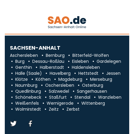
SACHSEN-ANHALT
Aschersleben
Bernburg
Bitterfeld-Wolfen
Burg
Dessau-Roßlau
Eisleben
Gardelegen
Genthin
Halberstadt
Haldensleben
Halle (Saale)
Havelberg
Hettstedt
Jessen
Klötze
Köthen
Magdeburg
Merseburg
Naumburg
Oschersleben
Osterburg
Quedlinburg
Salzwedel
Sangerhausen
Schönebeck
Staßfurt
Stendal
Wanzleben
Weißenfels
Wernigerode
Wittenberg
Wolmirstedt
Zeitz
Zerbst