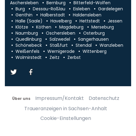
Aschersleben
Bernburg
Bitterfeld-Wolfen
Burg
Dessau-Roßlau
Eisleben
Gardelegen
Genthin
Halberstadt
Haldensleben
Halle (Saale)
Havelberg
Hettstedt
Jessen
Klötze
Köthen
Magdeburg
Merseburg
Naumburg
Oschersleben
Osterburg
Quedlinburg
Salzwedel
Sangerhausen
Schönebeck
Staßfurt
Stendal
Wanzleben
Weißenfels
Wernigerode
Wittenberg
Wolmirstedt
Zeitz
Zerbst
Impressum/Kontakt
Datenschutz
Über uns
Traueranzeigen in Sachsen-Anhalt
Cookie-Einstellungen