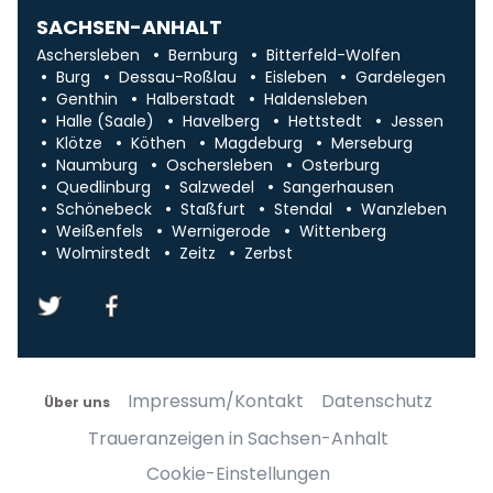
SACHSEN-ANHALT
Aschersleben
Bernburg
Bitterfeld-Wolfen
Burg
Dessau-Roßlau
Eisleben
Gardelegen
Genthin
Halberstadt
Haldensleben
Halle (Saale)
Havelberg
Hettstedt
Jessen
Klötze
Köthen
Magdeburg
Merseburg
Naumburg
Oschersleben
Osterburg
Quedlinburg
Salzwedel
Sangerhausen
Schönebeck
Staßfurt
Stendal
Wanzleben
Weißenfels
Wernigerode
Wittenberg
Wolmirstedt
Zeitz
Zerbst
Impressum/Kontakt
Datenschutz
Über uns
Traueranzeigen in Sachsen-Anhalt
Cookie-Einstellungen