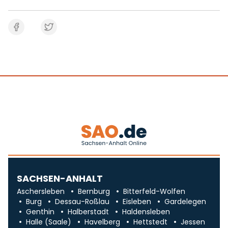
SACHSEN-ANHALT
Aschersleben
Bernburg
Bitterfeld-Wolfen
Burg
Dessau-Roßlau
Eisleben
Gardelegen
Genthin
Halberstadt
Haldensleben
Halle (Saale)
Havelberg
Hettstedt
Jessen