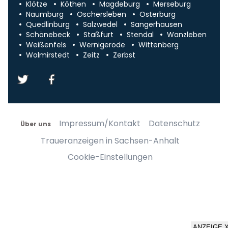
Klötze
Köthen
Magdeburg
Merseburg
Naumburg
Oschersleben
Osterburg
Quedlinburg
Salzwedel
Sangerhausen
Schönebeck
Staßfurt
Stendal
Wanzleben
Weißenfels
Wernigerode
Wittenberg
Wolmirstedt
Zeitz
Zerbst
Impressum/Kontakt
Datenschutz
Über uns
Traueranzeigen in Sachsen-Anhalt
Cookie-Einstellungen
ANZEIGE 