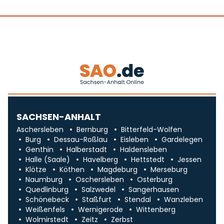
SACHSEN-ANHALT
Aschersleben
Bernburg
Bitterfeld-Wolfen
Burg
Dessau-Roßlau
Eisleben
Gardelegen
Genthin
Halberstadt
Haldensleben
Halle (Saale)
Havelberg
Hettstedt
Jessen
Klötze
Köthen
Magdeburg
Merseburg
Naumburg
Oschersleben
Osterburg
Quedlinburg
Salzwedel
Sangerhausen
Schönebeck
Staßfurt
Stendal
Wanzleben
Weißenfels
Wernigerode
Wittenberg
Wolmirstedt
Zeitz
Zerbst