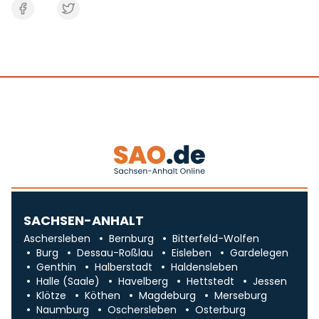
SACHSEN-ANHALT
Aschersleben
Bernburg
Bitterfeld-Wolfen
Burg
Dessau-Roßlau
Eisleben
Gardelegen
Genthin
Halberstadt
Haldensleben
Halle (Saale)
Havelberg
Hettstedt
Jessen
Klötze
Köthen
Magdeburg
Merseburg
Naumburg
Oschersleben
Osterburg