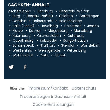
SACHSEN-ANHALT
Aschersleben
Bernburg
Bitterfeld-Wolfen
Burg
Dessau-Roßlau
Eisleben
Gardelegen
Genthin
Halberstadt
Haldensleben
Halle (Saale)
Havelberg
Hettstedt
Jessen
Klötze
Köthen
Magdeburg
Merseburg
Naumburg
Oschersleben
Osterburg
Quedlinburg
Salzwedel
Sangerhausen
Schönebeck
Staßfurt
Stendal
Wanzleben
Weißenfels
Wernigerode
Wittenberg
Wolmirstedt
Zeitz
Zerbst
Impressum/Kontakt
Datenschutz
Über uns
Traueranzeigen in Sachsen-Anhalt
Cookie-Einstellungen