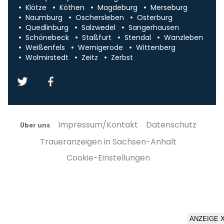
Klötze
Köthen
Magdeburg
Merseburg
Naumburg
Oschersleben
Osterburg
Quedlinburg
Salzwedel
Sangerhausen
Schönebeck
Staßfurt
Stendal
Wanzleben
Weißenfels
Wernigerode
Wittenberg
Wolmirstedt
Zeitz
Zerbst
Impressum/Kontakt
Datenschutz
Über uns
Traueranzeigen in Sachsen-Anhalt
Cookie-Einstellungen
ANZEIGE 