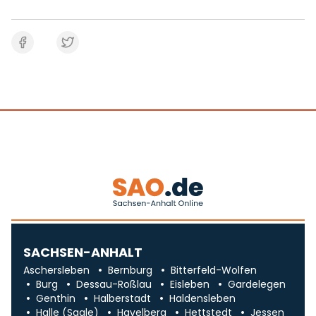
SACHSEN-ANHALT
Aschersleben
Bernburg
Bitterfeld-Wolfen
Burg
Dessau-Roßlau
Eisleben
Gardelegen
Genthin
Halberstadt
Haldensleben
Halle (Saale)
Havelberg
Hettstedt
Jessen